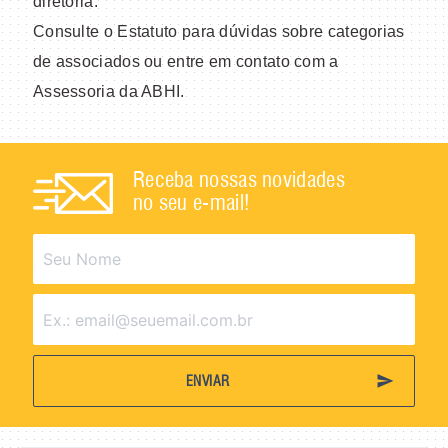
diretoria.
Consulte o Estatuto para dúvidas sobre categorias
de associados ou entre em contato com a
Assessoria da ABHI.
Receba nossas novidades
no seu e-mail!
send
ENVIAR